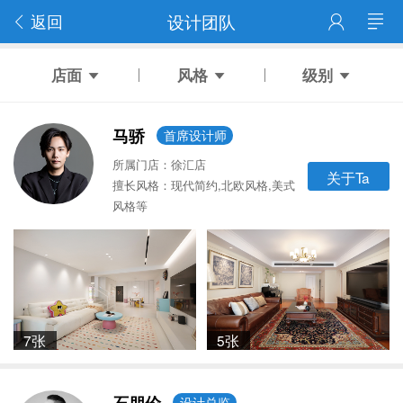
返回
设计团队
店面
风格
级别
马骄
首席设计师
所属门店：徐汇店
关于Ta
擅长风格：现代简约,北欧风格,美式
风格等
7张
5张
设计总监