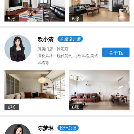
5张
5张
欧小清
首席设计师
所属门店：徐汇店
关于Ta
擅长风格：现代简约,北欧风格,美式
风格等
6张
6张
陈梦琳
设计总监