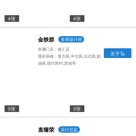
4张
4张
金轶群
首席设计师
所属门店：徐汇店
关于Ta
擅长风格：复古风,中古风,法式风,奶
油风,现代简约,其他等
3张
3张
袁臻荣
设计总监