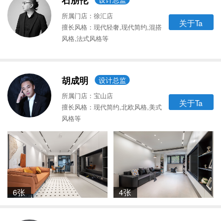
石朋伦
所属门店：徐汇店
关于Ta
擅长风格：现代轻奢,现代简约,混搭
风格,法式风格等
胡成明
设计总监
所属门店：宝山店
关于Ta
擅长风格：现代简约,北欧风格,美式
风格等
6张
4张