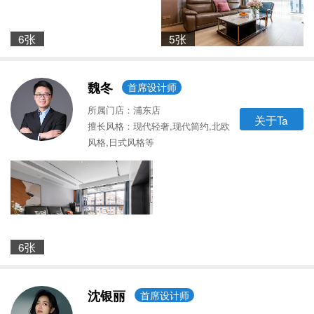
6张
5张
魏冬
首席设计师
所属门店：浦东店
关于Ta
擅长风格：现代轻奢,现代简约,北欧
风格,日式风格等
6张
沈银丽
首席设计师