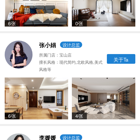
6张
0张
张小娟
设计总监
所属门店：宝山店
关于Ta
擅长风格：现代简约,北欧风格,美式
风格等
6张
4张
李媛媛
设计总监