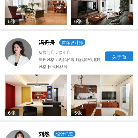
5张
6张
冯舟舟
首席设计师
所属门店：徐汇店
关于Ta
擅长风格：现代轻奢,现代简约,北欧
风格,日式风格等
6张
5张
刘然
设计总监