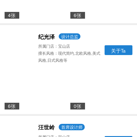
4张
6张
纪光泽
设计总监
所属门店：宝山店
关于Ta
擅长风格：现代简约,北欧风格,美式
风格,日式风格等
6张
0张
汪世岭
首席设计师
所属门店：宝山店