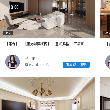
4
张
3
张
【案例】
【阳光城滨江悦】
意式风格
三居室
【
158
㎡
张小娟
查看费用明细
4
张
19
浏览