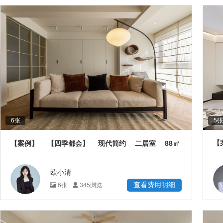
6
张
5
张
88
【
【案例】
【四季都会】
现代简约
二居室
㎡
欧小清
查看费用明细
6
张
345
浏览