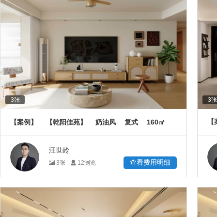
3
张
3
张
160
【
【案例】
【乾阳佳苑】
奶油风
复式
㎡
汪世岭
查看费用明细
3
张
12
浏览