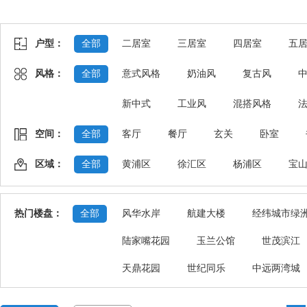
户型：
全部
二居室
三居室
四居室
五
风格：
全部
意式风格
奶油风
复古风
新中式
工业风
混搭风格
空间：
全部
客厅
餐厅
玄关
卧室
区域：
全部
黄浦区
徐汇区
杨浦区
宝
热门楼盘：
全部
风华水岸
航建大楼
经纬城市绿
陆家嘴花园
玉兰公馆
世茂滨江
天鼎花园
世纪同乐
中远两湾城