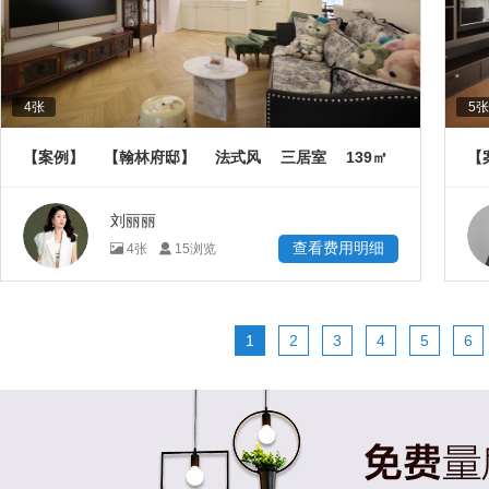
4
张
5
张
139
【案例】
【翰林府邸】
法式风
三居室
㎡
【
㎡
刘丽丽
查看费用明细
4
张
15
浏览
1
2
3
4
5
6