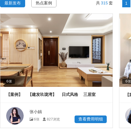
315
最新发布
热点案例
共
套
1
6
张
6
张
【案例】
【建发玖珑湾】
日式风格
三居室
【
108
㎡
张小娟
查看费用明细
6
张
827
浏览