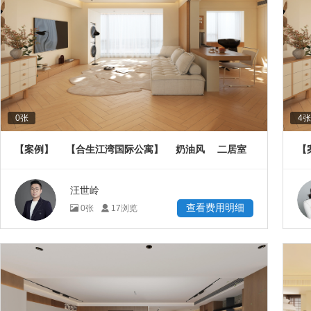
0
张
4
张
【案例】
【合生江湾国际公寓】
奶油风
二居室
【
77
㎡
汪世岭
查看费用明细
0
张
17
浏览