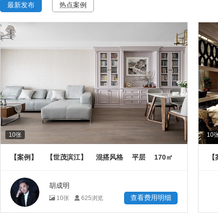
最新发布
热点案例
10
张
10
170
【案例】
【世茂滨江】
混搭风格
平层
㎡
【
胡成明
查看费用明细
10
张
625
浏览