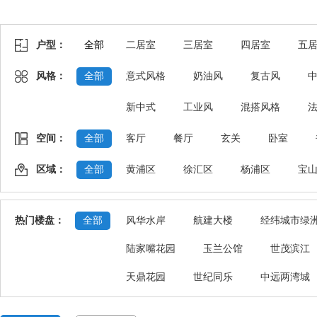
户型：
全部
二居室
三居室
四居室
五
风格：
全部
意式风格
奶油风
复古风
新中式
工业风
混搭风格
空间：
全部
客厅
餐厅
玄关
卧室
区域：
全部
黄浦区
徐汇区
杨浦区
宝
热门楼盘：
全部
风华水岸
航建大楼
经纬城市绿
陆家嘴花园
玉兰公馆
世茂滨江
天鼎花园
世纪同乐
中远两湾城