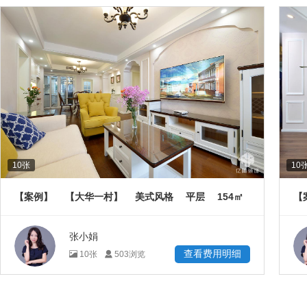
10
张
10
154
【案例】
【大华一村】
美式风格
平层
㎡
【
张小娟
查看费用明细
10
张
503
浏览