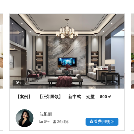
0
张
600
【案例】
【正荣国领】
新中式
别墅
㎡
沈银丽
查看费用明细
0
张
36
浏览