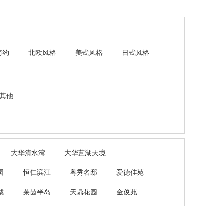
简约
北欧风格
美式风格
日式风格
其他
大华清水湾
大华蓝湖天境
园
恒仁滨江
粤秀名邸
爱德佳苑
城
莱茵半岛
天鼎花园
金俊苑