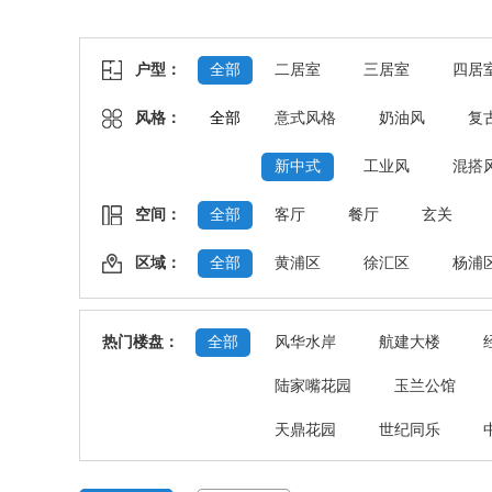
户型：
全部
二居室
三居室
四居
风格：
全部
意式风格
奶油风
复
新中式
工业风
混搭
空间：
全部
客厅
餐厅
玄关
区域：
全部
黄浦区
徐汇区
杨浦
热门楼盘：
全部
风华水岸
航建大楼
陆家嘴花园
玉兰公馆
天鼎花园
世纪同乐