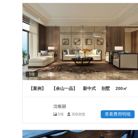
5
张
200
【案例】
【佘山一品】
新中式
别墅
㎡
沈银丽
查看费用明细
5
张
308
浏览