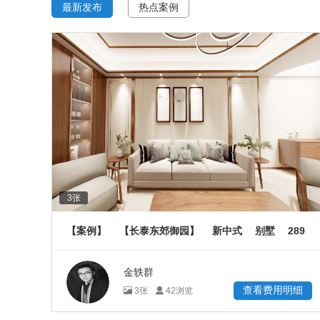
最新发布
热点案例
3
张
289
【案例】
【长泰东郊御园】
新中式
别墅
㎡
金轶群
查看费用明细
3
张
42
浏览