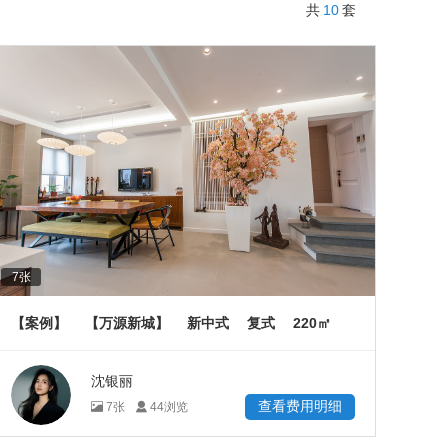
10
共
套
7
张
220
【案例】
【万源新城】
新中式
复式
㎡
沈银丽
查看费用明细
7
张
44
浏览