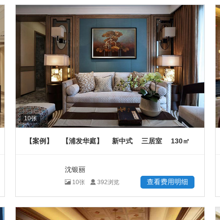
10
张
130
【案例】
【浦发华庭】
新中式
三居室
㎡
沈银丽
查看费用明细
10
张
392
浏览