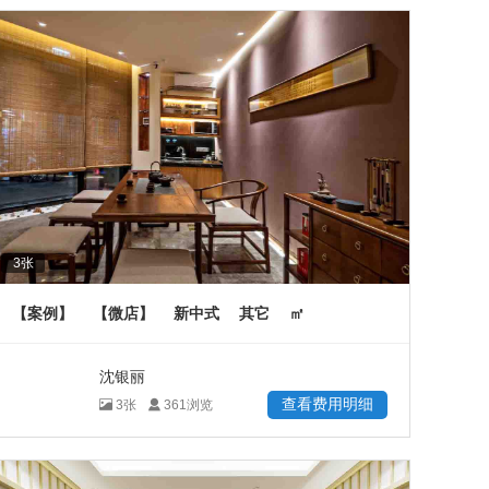
3
张
【案例】
【微店】
新中式
其它
㎡
沈银丽
查看费用明细
3
张
361
浏览