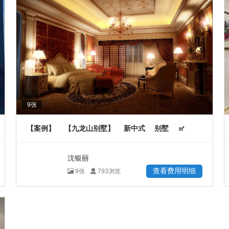
9
张
【案例】
【九龙山别墅】
新中式
别墅
㎡
沈银丽
查看费用明细
9
张
793
浏览