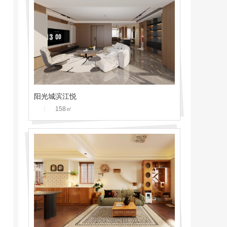
阳光城滨江悦
丨
158
㎡