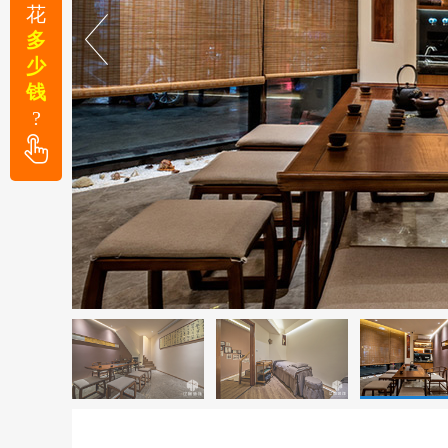
花
多
少
钱
?