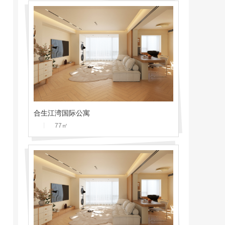
合生江湾国际公寓
丨
77
㎡