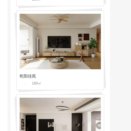
乾阳佳苑
丨
160
㎡