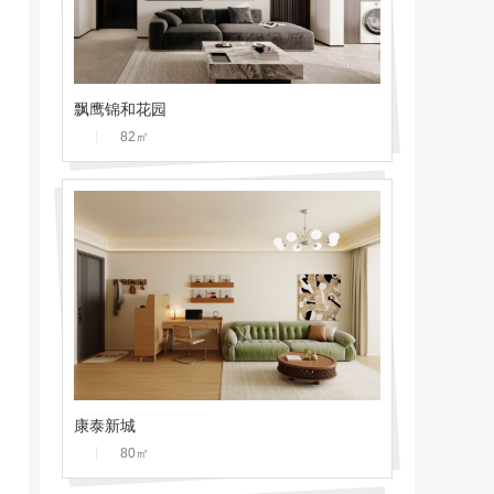
飘鹰锦和花园
丨
82
㎡
康泰新城
丨
80
㎡