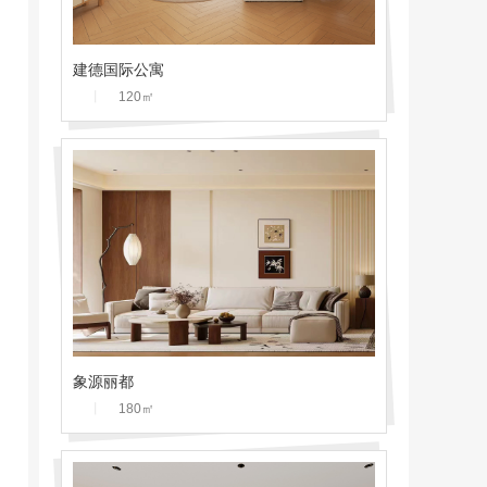
建德国际公寓
丨
120
㎡
象源丽都
丨
180
㎡