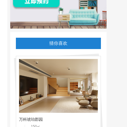
猜你喜欢
万科琥珀郡园
丨
150
㎡