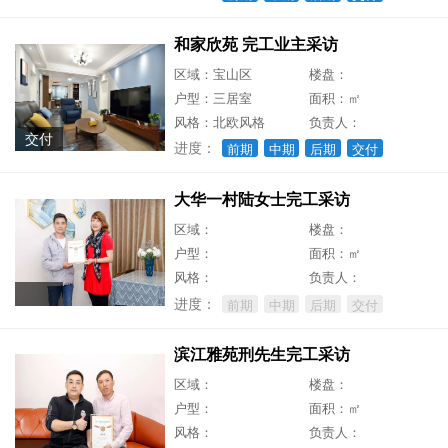
和家欣苑 完工业主采访
区域：宝山区
楼盘：
户型：三居室
面积：㎡
风格：北欧风格
负责人：
交付
进度：
前期
中期
后期
交付
大华一村陆女士完工采访
区域：
楼盘：
户型：
面积：㎡
风格：
负责人：
进度：
前期
中期
后期
交付
滨江雅苑刑先生完工采访
区域：
楼盘：
户型：
面积：㎡
风格：
负责人：