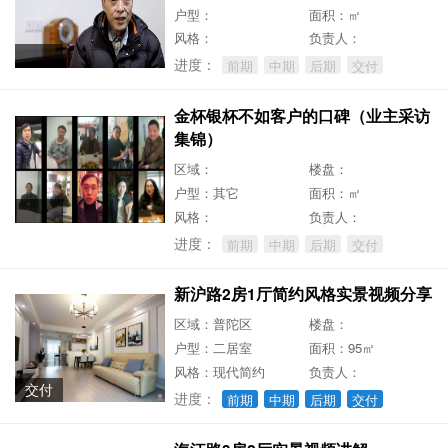
户型：
面积：㎡
风格：
负责人：
进度：
前期
中期
后期
交付
金杯银杯不如客户的口碑（业主采访
集锦）
区域：
楼盘：
户型：其它
面积：㎡
风格：
负责人：
进度：
前期
中期
后期
交付
新沪路2房1厅简约风格实景视频分享
区域：普陀区
楼盘：
户型：二居室
面积：95㎡
风格：现代简约
负责人：
交付
进度：
前期
中期
后期
交付