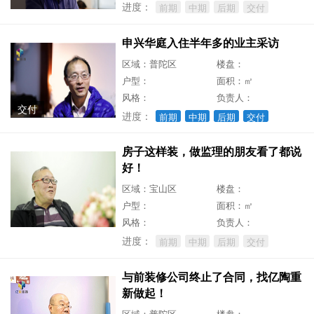
进度：
前期
中期
后期
交付
申兴华庭入住半年多的业主采访
区域：普陀区
楼盘：
户型：
面积：㎡
风格：
负责人：
交付
进度：
前期
中期
后期
交付
房子这样装，做监理的朋友看了都说
好！
区域：宝山区
楼盘：
户型：
面积：㎡
风格：
负责人：
进度：
前期
中期
后期
交付
与前装修公司终止了合同，找亿陶重
新做起！
区域：普陀区
楼盘：