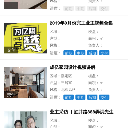
风格：
负责人：
进度：
前期
中期
后期
交付
2019年9月份完工业主视频合集
区域：
楼盘：
户型：
面积：㎡
风格：
负责人：
交付
进度：
前期
中期
后期
交付
成亿家园设计视频讲解
区域：嘉定区
楼盘：
户型：三居室
面积：㎡
风格：北欧风格
负责人：
交付
进度：
前期
中期
后期
交付
业主采访 ▏虹井路888弄洪先生
区域：
楼盘：
户型：
面积：㎡