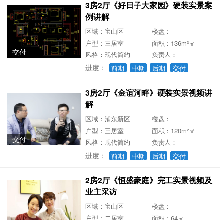
3房2厅《好日子大家园》硬装实景案
例讲解
区域：宝山区
楼盘：
户型：三居室
面积：136m²㎡
交付
风格：现代简约
负责人：
进度：
前期
中期
后期
交付
3房2厅《金谊河畔》硬装实景视频讲
解
区域：浦东新区
楼盘：
户型：三居室
面积：120m²㎡
交付
风格：现代简约
负责人：
进度：
前期
中期
后期
交付
2房2厅《恒盛豪庭》完工实景视频及
业主采访
区域：宝山区
楼盘：
户型：二居室
面积：64㎡