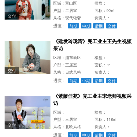
区域：宝山区
楼盘：
户型：二居室
面积：90㎡
交付
风格：现代轻奢
负责人：
进度：
前期
中期
后期
交付
《建发玲珑湾》完工业主王先生视频
采访
区域：浦东新区
楼盘：
户型：三居室
面积：㎡
交付
风格：日式风格
负责人：
进度：
前期
中期
后期
交付
《紫藤佳苑》完工业主宋老师视频采
访
区域：
楼盘：
户型：三居室
面积：118㎡
交付
风格：北欧风格
负责人：
进度：
前期
中期
后期
交付