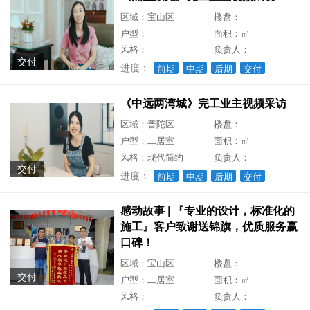
区域：宝山区
楼盘：
户型：
面积：㎡
风格：
负责人：
交付
进度：
前期
中期
后期
交付
《中远两湾城》完工业主视频采访
区域：普陀区
楼盘：
户型：二居室
面积：㎡
风格：现代简约
负责人：
交付
进度：
前期
中期
后期
交付
感动故事 | 『专业的设计，标准化的
施工』客户致谢送锦旗，优质服务赢
口碑！
区域：宝山区
楼盘：
交付
户型：二居室
面积：㎡
风格：
负责人：