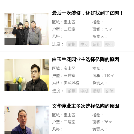
最后一次装修，还好找到了亿陶！
区域：宝山区
楼盘：
户型：二居室
面积：75㎡
风格：
负责人：
进度：
前期
中期
后期
交付
白玉兰花园业主选择亿陶的原因
区域：宝山区
楼盘：
户型：三居室
面积：110㎡
风格：美式风格
负责人：
进度：
前期
中期
后期
交付
文华苑业主多次选择亿陶的原因
区域：宝山区
楼盘：
户型：二居室
面积：76㎡
风格：
负责人：