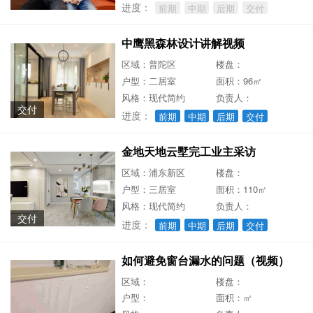
进度：
前期
中期
后期
交付
中鹰黑森林设计讲解视频
区域：普陀区
楼盘：
户型：二居室
面积：96㎡
风格：现代简约
负责人：
交付
进度：
前期
中期
后期
交付
金地天地云墅完工业主采访
区域：浦东新区
楼盘：
户型：三居室
面积：110㎡
风格：现代简约
负责人：
交付
进度：
前期
中期
后期
交付
如何避免窗台漏水的问题（视频）
区域：
楼盘：
户型：
面积：㎡