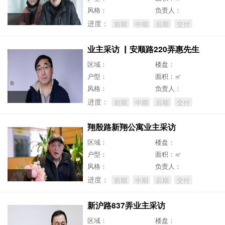
风格：
负责人：
进度：
前期
中期
后期
交付
业主采访 ▏安顺路220弄惠先生
区域：
楼盘：
户型：
面积：㎡
风格：
负责人：
进度：
前期
中期
后期
交付
翔殷路新翔公寓业主采访
区域：
楼盘：
户型：
面积：㎡
风格：
负责人：
进度：
前期
中期
后期
交付
新沪路837弄业主采访
区域：
楼盘：