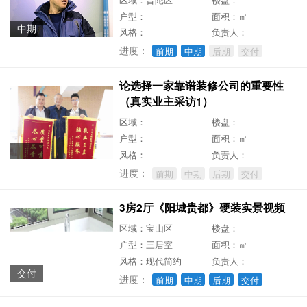
户型：
面积：㎡
中期
风格：
负责人：
进度：
前期
中期
后期
交付
论选择一家靠谱装修公司的重要性
（真实业主采访1）
区域：
楼盘：
户型：
面积：㎡
风格：
负责人：
进度：
前期
中期
后期
交付
3房2厅《阳城贵都》硬装实景视频
区域：宝山区
楼盘：
户型：三居室
面积：㎡
风格：现代简约
负责人：
交付
进度：
前期
中期
后期
交付