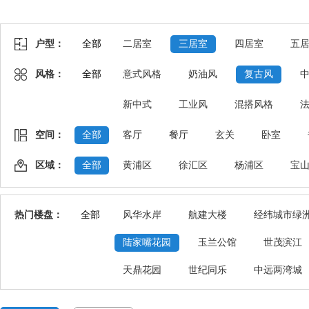
户型：
全部
二居室
三居室
四居室
五
风格：
全部
意式风格
奶油风
复古风
新中式
工业风
混搭风格
空间：
全部
客厅
餐厅
玄关
卧室
区域：
全部
黄浦区
徐汇区
杨浦区
宝
热门楼盘：
全部
风华水岸
航建大楼
经纬城市绿
陆家嘴花园
玉兰公馆
世茂滨江
天鼎花园
世纪同乐
中远两湾城