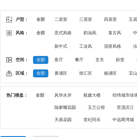
户型：
全部
二居室
三居室
四居室
五
风格：
全部
意式风格
奶油风
复古风
新中式
工业风
混搭风格
空间：
全部
客厅
餐厅
玄关
卧室
区域：
全部
黄浦区
徐汇区
杨浦区
宝
热门楼盘：
全部
风华水岸
航建大楼
经纬城市绿
陆家嘴花园
玉兰公馆
世茂滨江
天鼎花园
世纪同乐
中远两湾城