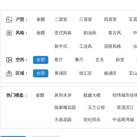
户型：
全部
二居室
三居室
四居室
五
风格：
全部
意式风格
奶油风
复古风
新中式
工业风
混搭风格
空间：
全部
客厅
餐厅
玄关
卧室
区域：
全部
黄浦区
徐汇区
杨浦区
宝
热门楼盘：
全部
风华水岸
航建大楼
经纬城市绿
陆家嘴花园
玉兰公馆
世茂滨江
天鼎花园
世纪同乐
中远两湾城