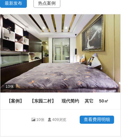
最新发布
热点案例
10
张
50
【案例】
【东园二村】
现代简约
其它
㎡
查看费用明细
10
张
409
浏览