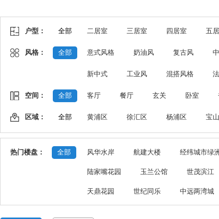
户型：
全部
二居室
三居室
四居室
五
风格：
全部
意式风格
奶油风
复古风
新中式
工业风
混搭风格
空间：
全部
客厅
餐厅
玄关
卧室
区域：
全部
黄浦区
徐汇区
杨浦区
宝
热门楼盘：
全部
风华水岸
航建大楼
经纬城市绿
陆家嘴花园
玉兰公馆
世茂滨江
天鼎花园
世纪同乐
中远两湾城