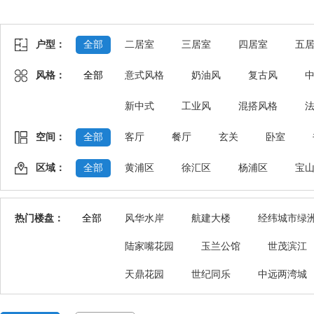
户型：
全部
二居室
三居室
四居室
五
风格：
全部
意式风格
奶油风
复古风
新中式
工业风
混搭风格
空间：
全部
客厅
餐厅
玄关
卧室
区域：
全部
黄浦区
徐汇区
杨浦区
宝
热门楼盘：
全部
风华水岸
航建大楼
经纬城市绿
陆家嘴花园
玉兰公馆
世茂滨江
天鼎花园
世纪同乐
中远两湾城