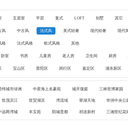
室
五居室
平层
复式
LOFT
别墅
其它
古风
中古风
法式风
美式轻奢
现代轻奢
现代
风格
法式风格
欧式风格
其他
卧室
书房
儿童房
老人房
卫生间
厨房
区
宝山区
普陀区
闵行区
嘉定区
浦东新区
经纬城市绿洲
中星海上名豪苑
城开珑庭
三林世博家园
世茂滨江
世贸湖滨
湾流域
翠湖天地
华润中央公
中远两湾城
丰宝苑
阳城贵都
祁连新村
三湘世纪花