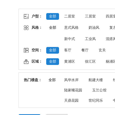
户型：
全部
二居室
三居室
四居
风格：
全部
意式风格
奶油风
复
新中式
工业风
混搭
空间：
全部
客厅
餐厅
玄关
区域：
全部
黄浦区
徐汇区
杨浦
热门楼盘：
全部
风华水岸
航建大楼
陆家嘴花园
玉兰公馆
天鼎花园
世纪同乐