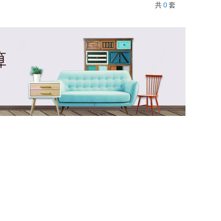
0
共
套