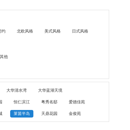
简约
北欧风格
美式风格
日式风格
其他
大华清水湾
大华蓝湖天境
园
恒仁滨江
粤秀名邸
爱德佳苑
城
莱茵半岛
天鼎花园
金俊苑