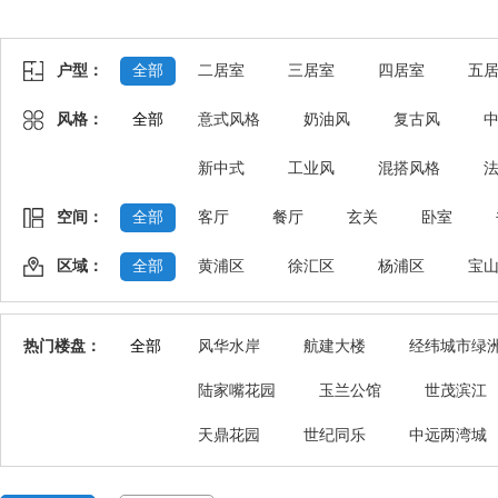
户型：
全部
二居室
三居室
四居室
五
风格：
全部
意式风格
奶油风
复古风
新中式
工业风
混搭风格
空间：
全部
客厅
餐厅
玄关
卧室
区域：
全部
黄浦区
徐汇区
杨浦区
宝
热门楼盘：
全部
风华水岸
航建大楼
经纬城市绿
陆家嘴花园
玉兰公馆
世茂滨江
天鼎花园
世纪同乐
中远两湾城