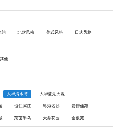
简约
北欧风格
美式风格
日式风格
其他
大华清水湾
大华蓝湖天境
园
恒仁滨江
粤秀名邸
爱德佳苑
城
莱茵半岛
天鼎花园
金俊苑