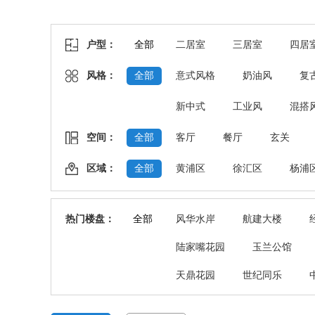
户型：
全部
二居室
三居室
四居
风格：
全部
意式风格
奶油风
复
新中式
工业风
混搭
空间：
全部
客厅
餐厅
玄关
区域：
全部
黄浦区
徐汇区
杨浦
热门楼盘：
全部
风华水岸
航建大楼
陆家嘴花园
玉兰公馆
天鼎花园
世纪同乐