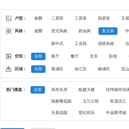
户型：
全部
二居室
三居室
四居室
五
风格：
全部
意式风格
奶油风
复古风
新中式
工业风
混搭风格
空间：
全部
客厅
餐厅
玄关
卧室
区域：
全部
黄浦区
徐汇区
杨浦区
宝
热门楼盘：
全部
风华水岸
航建大楼
经纬城市绿
陆家嘴花园
玉兰公馆
世茂滨江
天鼎花园
世纪同乐
中远两湾城